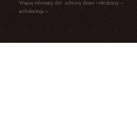
Więcej informacji dot. ochrony dzieci i młodzieży –
archidecezja >