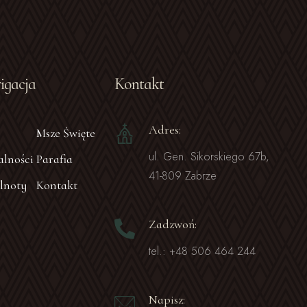
gacja
Kontakt
Adres:
Msze Święte
ul. Gen. Sikorskiego 67b,
lności
Parafia
41-809 Zabrze
lnoty
Kontakt
Zadzwoń:
tel.: +48 506 464 244
Napisz: