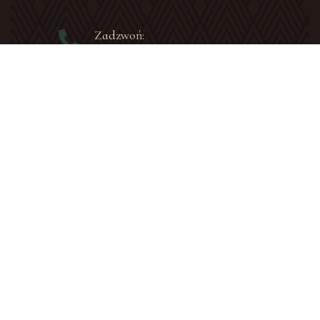
Zadzwoń:
tel.: +48 506 464 244
Napisz:
pawlow@katowicka.pl
Ochrona małoletnich:
Standardy ochrony małoletnich
Osoba zaufania
Parafialny zespół prewencji