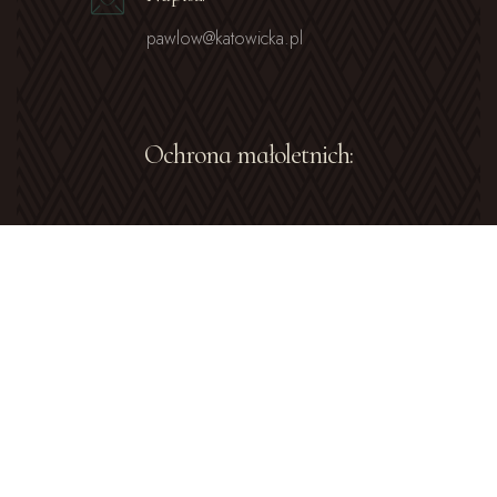
pawlow@katowicka.pl
Ochrona małoletnich:
Standardy ochrony małoletnich
Osoba zaufania
Parafialny zespół prewencji
Delegat ds. Ochrony Dzieci i Młodzieży w Archidiecezji
Katowickiej:
ks. Paweł Olszewski
519 318 959