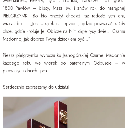
Świerklaniec, Piekary, Bytom, Godula, Zaborze i ok. godz.
1800 Pawłów – bliscy, Msza św. i znów rok do następnej
PIELGRZYMKI. Bo kto przeżył chociaż raz radość tych dni,
wraca, bo … „Jest zakątek na tej ziemi, gdzie powracać każdy
chce, gdzie króluje Jej Oblicze na Nim cięte rysy dwie… Czarna
Madonno, jak dobrze Twym dzieckiem być…”
Piesza pielgrzymka wyrusza ku Jasnogórskiej Czarnej Madonnie
każdego roku we wtorek po parafialnym Odpuście – w
pierwszych dniach lipca.
Serdecznie zapraszamy do udziału!