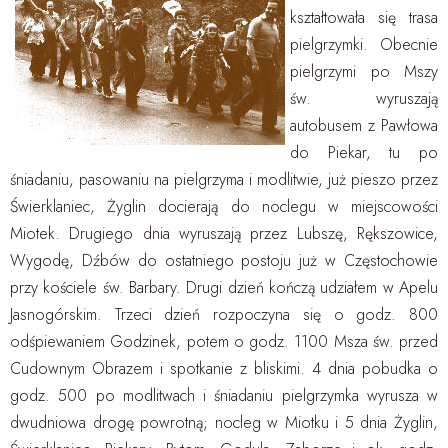
kształtowała się trasa
pielgrzymki. Obecnie
pielgrzymi po Mszy
św. wyruszają
autobusem z Pawłowa
do Piekar, tu po
śniadaniu, pasowaniu na pielgrzyma i modlitwie, już pieszo przez
Świerklaniec, Żyglin docierają do noclegu w miejscowości
Miotek. Drugiego dnia wyruszają przez Lubszę, Rększowice,
Wygodę, Dźbów do ostatniego postoju już w Częstochowie
przy kościele św. Barbary. Drugi dzień kończą udziałem w Apelu
Jasnogórskim. Trzeci dzień rozpoczyna się o godz. 800
odśpiewaniem Godzinek, potem o godz. 1100 Msza św. przed
Cudownym Obrazem i spotkanie z bliskimi. 4 dnia pobudka o
godz. 500 po modlitwach i śniadaniu pielgrzymka wyrusza w
dwudniowa drogę powrotną; nocleg w Miotku i 5 dnia Żyglin,