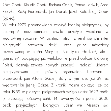
Róża Copik, Klaudia Copik, Barbara Copik, Renata Ledwik, Anna
Pieczka, Różą Pieronczyk, Jan Donat, Józef Kołodziej, Copik
(ojciec).
W roku 1979 postanowiono założyć kronikę pielgrzymek, by
upamiętnić niezapomniane chwile przeżyte wspólnie w
wędrownej rodzinie. W ostatnich latach zmienił się charakter
pielgrzymki, przeważa dość liczna grupa młodzieży
rozmiłowanej w pieśni Maryjnej. Nie tylko młodzież, ale i
„seniorzy” podążający już wielokrotnie przed oblicze Królowej
Polski, doznają zawsze nowych przeżyć i radości. Liderem
pielgrzymowania jest główny organizator, kierownik i
przewodnik pan Alfons Guziel, który w tym roku już 39 raz
wędrował ku Jasnej Górze. Z kroniki można obliczyć, że od
roku 1959 w pieszych pielgrzymkach wzięło udział 1629 osób
(z przewagą ilościową pań), 14 rowerzystów i ponad 3000
osób przyjezdnych, biorących udział we Mszach św.