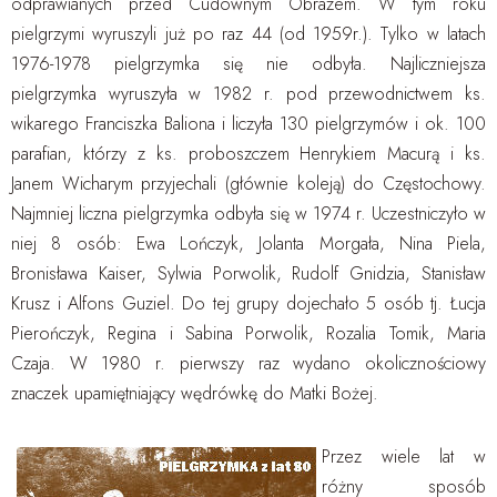
odprawianych przed Cudownym Obrazem. W tym roku
pielgrzymi wyruszyli już po raz 44 (od 1959r.). Tylko w latach
1976-1978 pielgrzymka się nie odbyła. Najliczniejsza
pielgrzymka wyruszyła w 1982 r. pod przewodnictwem ks.
wikarego Franciszka Baliona i liczyła 130 pielgrzymów i ok. 100
parafian, którzy z ks. proboszczem Henrykiem Macurą i ks.
Janem Wicharym przyjechali (głównie koleją) do Częstochowy.
Najmniej liczna pielgrzymka odbyła się w 1974 r. Uczestniczyło w
niej 8 osób: Ewa Lończyk, Jolanta Morgała, Nina Piela,
Bronisława Kaiser, Sylwia Porwolik, Rudolf Gnidzia, Stanisław
Krusz i Alfons Guziel. Do tej grupy dojechało 5 osób tj. Łucja
Pierończyk, Regina i Sabina Porwolik, Rozalia Tomik, Maria
Czaja. W 1980 r. pierwszy raz wydano okolicznościowy
znaczek upamiętniający wędrówkę do Matki Bożej.
Przez wiele lat w
różny sposób