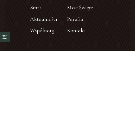
Start
Msze Święte
Aktualności
Parafia
Wspólnoty
Kontakt
Kontakt
Adres:
ul. Gen. Sikorskiego 67b,
41-809 Zabrze
Zadzwoń:
tel.: +48 506 464 244