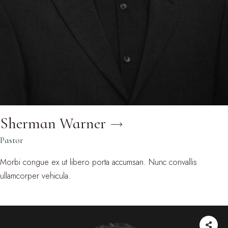
Sherman Warner
Pastor
Morbi congue ex ut libero porta accumsan. Nunc convallis
ullamcorper vehicula.