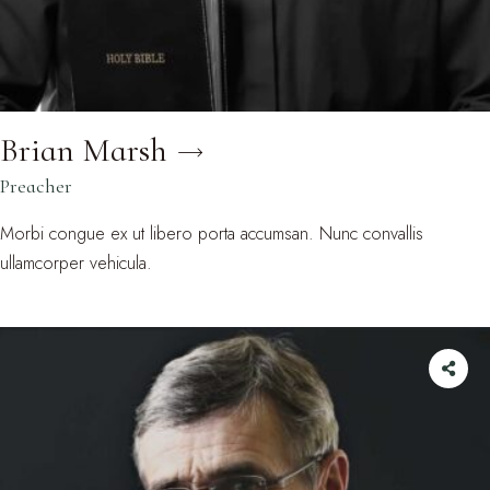
Brian Marsh
Preacher
Morbi congue ex ut libero porta accumsan. Nunc convallis
ullamcorper vehicula.