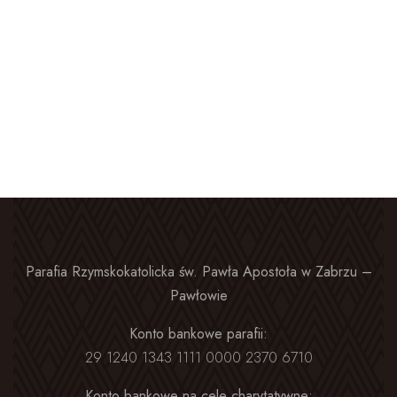
Parafia Rzymskokatolicka św. Pawła Apostoła w Zabrzu –
Pawłowie
Konto bankowe parafii:
29 1240 1343 1111 0000 2370 6710
Konto bankowe na cele charytatywne: