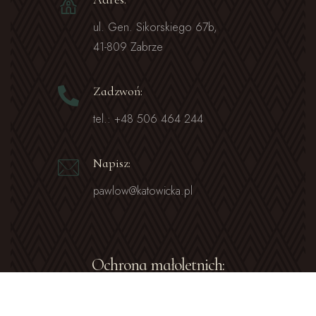
ul. Gen. Sikorskiego 67b,
41-809 Zabrze
Zadzwoń:
tel.: +48 506 464 244
Napisz:
pawlow@katowicka.pl
Ochrona małoletnich: